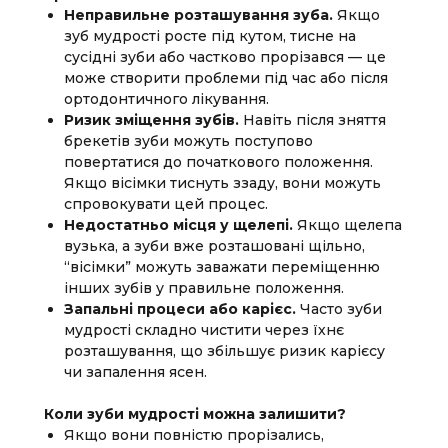
Неправильне розташування зуба.
Якщо
зуб мудрості росте під кутом, тисне на
сусідні зуби або частково прорізався — це
може створити проблеми під час або після
ортодонтичного лікування.
Ризик зміщення зубів.
Навіть після зняття
брекетів зуби можуть поступово
повертатися до початкового положення.
Якщо вісімки тиснуть ззаду, вони можуть
спровокувати цей процес.
Недостатньо місця у щелепі.
Якщо щелепа
вузька, а зуби вже розташовані щільно,
“вісімки” можуть заважати переміщенню
інших зубів у правильне положення.
Запальні процеси або карієс.
Часто зуби
мудрості складно чистити через їхнє
розташування, що збільшує ризик карієсу
чи запалення ясен.
Коли зуби мудрості можна залишити?
Якщо вони повністю прорізались,