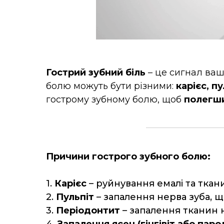
Гострий зубний біль
– це сигнал ваш
болю можуть бути різними:
карієс, п
гострому зубному болю, щоб
полегши
Причини гострого зубного болю:
1.
Карієс
– руйнування емалі та ткани
2.
Пульпіт
– запалення нерва зуба, 
3.
Періодонтит
– запалення тканин 
4.
Запалення ясен (гінгівіт або пар