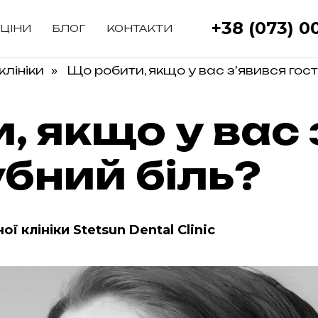
+38 (073) 00
ЦІНИ
БЛОГ
КОНТАКТИ
клініки
Що робити, якщо у вас з’явився гос
»
, якщо у вас 
убний біль?
ї клініки Stetsun Dental Clinic