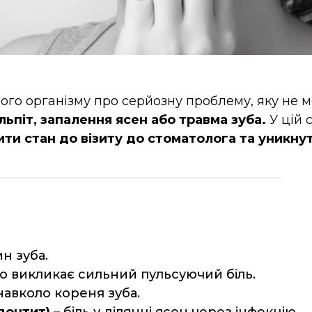
ого організму про серйозну проблему, яку не 
ульпіт, запалення ясен або травма зуба.
У цій 
ти стан до візиту до стоматолога та уникну
н зуба.
що викликає сильний пульсуючий біль.
навколо кореня зуба.
одонтит)
– біль у ділянці ясен через інфекцію.