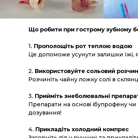
Що робити при гострому зубному 
1.
Прополощіть рот теплою водою
Це допоможе усунути залишки їжі, я
2.
Використовуйте сольовий розчи
Розчиніть чайну ложку солі в склян
3.
Прийміть знеболювальні препара
Препарати на основі ібупрофену ч
дозування!
4.
Прикладіть холодний компрес
Загорніть лід у рушник та прикладі