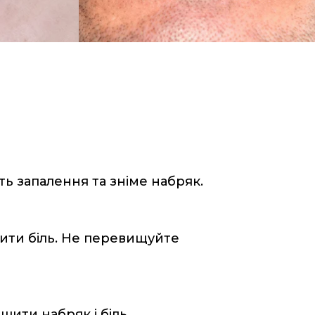
ть запалення та зніме набряк.
ити біль. Не перевищуйте
шити набряк і біль.