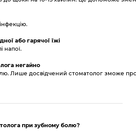
інфекцію.
ної або гарячої їжі
і напої.
олога негайно
лю. Лише досвідчений стоматолог зможе про
толога при зубному болю?