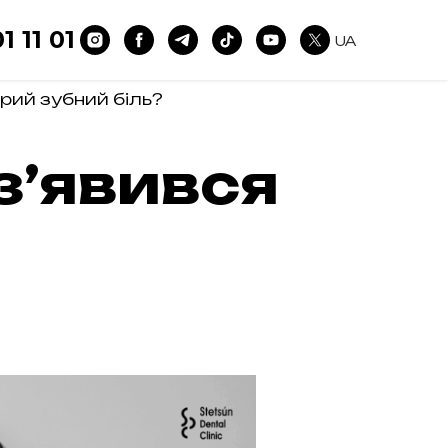
1 11 01
UA
трий зубний біль?
з’явився