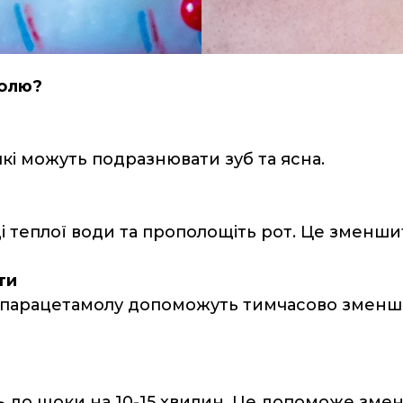
болю?
кі можуть подразнювати зуб та ясна.
н
ці теплої води та прополощіть рот. Це зменши
ти
и парацетамолу допоможуть тимчасово зменш
ть до щоки на 10-15 хвилин. Це допоможе змен