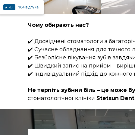
164 відгука
4.4
Чому обирають нас?
✔️ Досвідчені стоматологи з багатор
✔️ Сучасне обладнання для точного л
✔️ Безболісне лікування зубів завдяк
✔️ Швидкий запис на прийом – виріш
✔️ Індивідуальний підхід до кожного 
Не терпіть зубний біль – це може б
стоматологічної клініки
Stetsun Denta