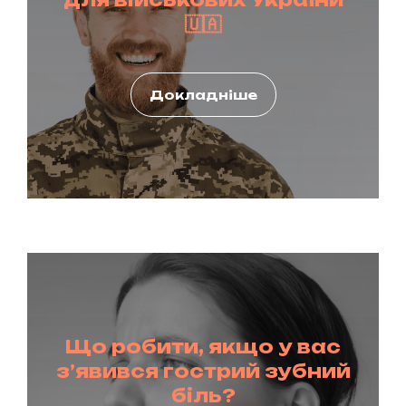
🇺🇦
Докладніше
Що робити, якщо у вас
з’явився гострий зубний
біль?